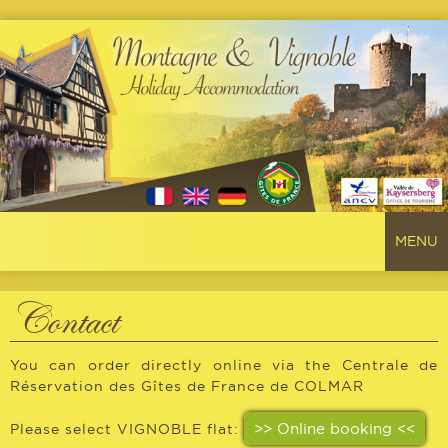
MENU
HOME
Contact
VIGNOBLE FLAT
You can order directly online via the Centrale de
Réservation des Gîtes de France de COLMAR
MONTAGNE FLAT
>> Online booking <<
Please select VIGNOBLE flat:
KAYSERSBERG