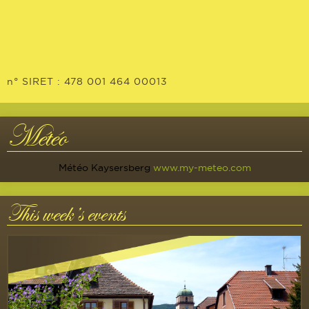
n° SIRET : 478 001 464 00013
Météo
Météo Kaysersberg
www.my-meteo.com
This week’s events